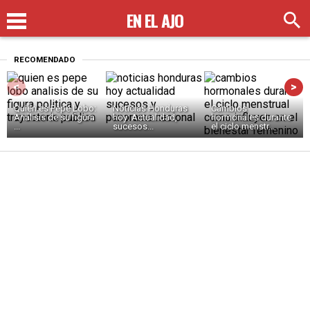
EN EL AJO
RECOMENDADO
<
>
Quién es Pepe Lobo:
Noticias Honduras
Cambios
Análisis de su figura
hoy: Actualidad,
hormonales durante
...
sucesos...
el ciclo menstr...