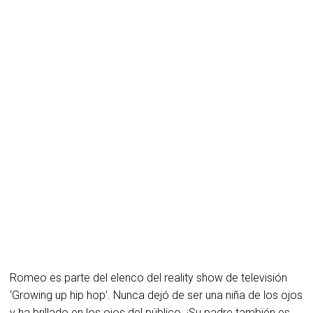
Romeo es parte del elenco del reality show de televisión
‘Growing up hip hop’. Nunca dejó de ser una niña de los ojos
y ha brillado en los ojos del público. ¡Su padre también es