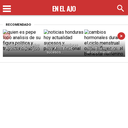
EN EL AJO
RECOMENDADO
<
>
Quién es Pepe Lobo:
Noticias Honduras
Cambios
Análisis de su figura
hoy: Actualidad,
hormonales durante
...
sucesos...
el ciclo menstr...