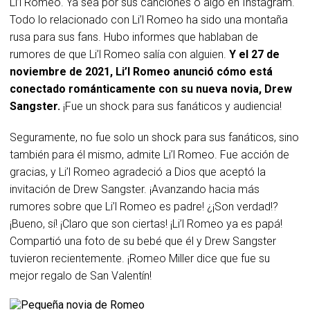
Li’l Romeo. Ya sea por sus canciones o algo en Instagram.
Todo lo relacionado con Li’l Romeo ha sido una montaña
rusa para sus fans. Hubo informes que hablaban de
rumores de que Li’l Romeo salía con alguien.
Y el 27 de
noviembre de 2021, Li’l Romeo anunció cómo está
conectado románticamente con su nueva novia, Drew
Sangster.
¡Fue un shock para sus fanáticos y audiencia!
Seguramente, no fue solo un shock para sus fanáticos, sino
también para él mismo, admite Li’l Romeo. Fue acción de
gracias, y Li’l Romeo agradeció a Dios que aceptó la
invitación de Drew Sangster. ¡Avanzando hacia más
rumores sobre que Li’l Romeo es padre! ¿¡Son verdad!?
¡Bueno, sí! ¡Claro que son ciertas! ¡Li’l Romeo ya es papá!
Compartió una foto de su bebé que él y Drew Sangster
tuvieron recientemente. ¡Romeo Miller dice que fue su
mejor regalo de San Valentín!