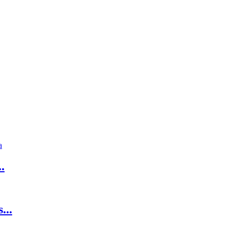
.
...