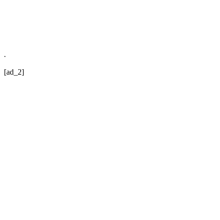
.
[ad_2]